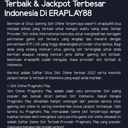
Terbaik & Jackpot Terbesar
Indonesia Di ERAPLAY88
Bermain di Situs Gaming Slot Online terpercaya seperti eraplay88 bisa
menjadi pilihan yang terbaik untuk mengisi waktu luang anda. Setiap
Provider Slot online International mencoba untuk menghadirkan beragam
permainan game slot terbaru yang lengkap dan menarik dengan
persentase RTP LIVE yang tinggi dibandingkan provider situs lainnya. Bagi
anda yang sedang mencari situs gaming slot terlengkap untuk anda
bermain ataupun sedang mencari jenis daftar gaming slot terbaik.
kebetulan eraplay88 sudah mengulas mana provider slot terbaik di
indonesia.
Berikut adalah Daftar Situs Slot Online terbaik 2022 serta memiliki
jackpot besar & terbaik di Indonesia yang wajib anda mainkan :
1. Slot Online Pragmatic Play
Slot Online Pragmatic Play adalah salah satu permainan Slot paling
populer dan banyak dicari pemain Slot Indonesia. Alasan Kenapa
Pragmatic Play dimainkan hampir setengah dari pemain karena situs
gaming slot online ini sering memberikan bonus jackpot terbanyak. Oleh
karena itu Pragmatic Play merupakan Game slot terpercaya dengan
kualitas terbaik demi menghibur para pecinta game slot online.dibawah ini
adalah Daftar Game Slot Terbaik Provider Pragmatic Play yang populer
Gampang menang dan mudah jackpot :