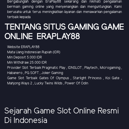
Bergabunglah dengan EraPlay88 sekarang dan nikmati pengalaman
bermain gaming online yang menyenangkan dan menguntungkan. Kami
berusaha untuk terus meningkatkan layanan dan menawarkan pengalaman
terbaik kepada
TENTANG SITUS GAMING GAME
ONLINE ERAPLAY88
Website ERAPLAY88
Mata Uang Indonesian Rupiah (IDR)
Min Deposit 5.000 IDR
Min Withdraw 25.000 IDR
Provider Slot Terbaik Pragmatic Play , IDNSLOT , Playtech , Microgaming ,
Habanero , PG SOFT , Joker Gaming
Game Slot Terbaik Gates Of Olympus , Starlight Princess , Koi Gate ,
Mahjong Ways 2 , Lucky Twins Wilds , Power Of Odin
Sejarah Game Slot Online Resmi
Di Indonesia