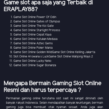
Game slot apa saja yang Terbaik di
ERAPLAY88?
Game Slot Online Power Of Odin
Game Slot Online Gates of Olympus
Game Slot Online The Koi Gate
Game Slot Online Starlight Princess
Game Slot Online Cepat Kaya
Game Slot Online Kutukan Medusa
Game Slot Online Aztec Gems
Game Slot Online Poker Mania
Game Slot Online Golden WildGame Slot Online Keliling Jakarta
Slot Online Arowana s LuckGame Slot Online Mahjong Ways 2
Game Slot Online Lucky Neko
Game Slot Online Sugar Bonanza
Mengapa Bermain Gaming Slot Online
Resmi dan harus terpercaya ?
Permainan gaming online terutama slot saat ini sangat diminati oleh
banyak rakyat Indonesia. Selain mendapatkan banyak keuntungan, bermain
gaming juga bisa membuat otak nyaman sesaat. Anda juga akan