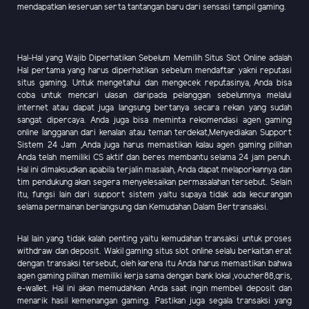
mendapatkan keseruan serta tantangan baru dari sensasi tampil gaming.
Hal-Hal yang Wajib Diperhatikan Sebelum Memilih Situs Slot Online adalah
Hal pertama yang harus diperhatikan sebelum mendaftar yakni reputasi
situs gaming. Untuk mengetahui dan mengecek reputasinya, Anda bisa
coba untuk mencari ulasan daripada pelanggan sebelumnya melalui
internet atau dapat juga langsung bertanya secara rekan yang sudah
sangat dipercaya. Anda juga bisa meminta rekomendasi agen gaming
online langganan dari kenalan atau teman terdekat,Menyediakan Support
Sistem 24 Jam ,Anda juga harus memastikan kalau agen gaming pilihan
Anda telah memiliki CS aktif dan beres membantu selama 24 jam penuh.
Hal ini dimaksudkan apabila terjalin masalah, Anda dapat melaporkannya dan
tim pendukung akan segera menyelesaikan permasalahan tersebut. Selain
itu, fungsi lain dari support sistem yaitu supaya tidak ada kecurangan
selama permainan berlangsung dan Kemudahan Dalam Bertransaksi.
Hal lain yang tidak kalah penting yaitu kemudahan transaksi untuk proses
withdraw dan deposit. Wakil gaming situs slot online selalu berkaitan erat
dengan transaksi tersebut, oleh karena itu Anda harus memastikan bahwa
agen gaming pilihan memiliki kerja sama dengan bank lokal ,voucher88,qris,
e-wallet. Hal ini akan memudahkan Anda saat ingin membeli deposit dan
menarik hasil kemenangan gaming. Pastikan juga segala transaksi yang