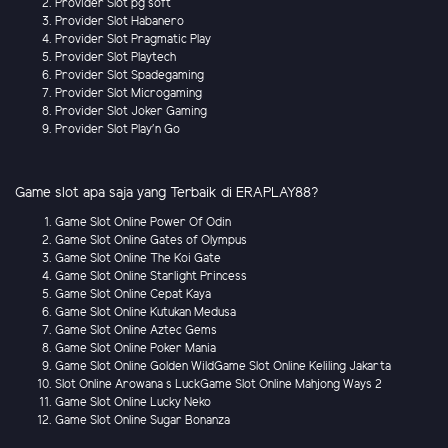
Provider Slot pg soft
Provider Slot Habanero
Provider Slot Pragmatic Play
Provider Slot Playtech
Provider Slot Spadegaming
Provider Slot Microgaming
Provider Slot Joker Gaming
Provider Slot Play'n Go
Game slot apa saja yang Terbaik di ERAPLAY88?
Game Slot Online Power Of Odin
Game Slot Online Gates of Olympus
Game Slot Online The Koi Gate
Game Slot Online Starlight Princess
Game Slot Online Cepat Kaya
Game Slot Online Kutukan Medusa
Game Slot Online Aztec Gems
Game Slot Online Poker Mania
Game Slot Online Golden WildGame Slot Online Keliling Jakarta
Slot Online Arowana s LuckGame Slot Online Mahjong Ways 2
Game Slot Online Lucky Neko
Game Slot Online Sugar Bonanza