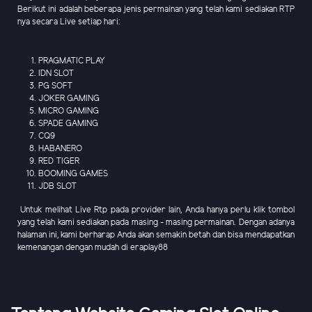
Berikut ini adalah beberapa jenis permainan yang telah kami sediakan RTP
nya secara Live setiap hari:
PRAGMATIC PLAY
IDN SLOT
PG SOFT
JOKER GAMING
MICRO GAMING
SPADE GAMING
CQ9
HABANERO
RED TIGER
BOOMING GAMES
JDB SLOT
Untuk melihat Live Rtp pada provider lain, Anda hanya perlu klik tombol
yang telah kami sediakan pada masing - masing permainan. Dengan adanya
halaman ini, kami berharap Anda akan semakin betah dan bisa mendapatkan
kemenangan dengan mudah di eraplay88