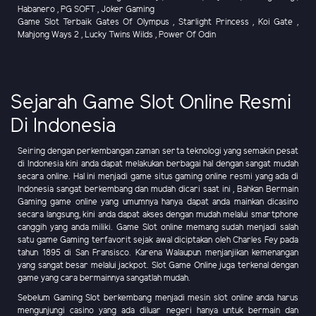
Habanero , PG SOFT , Joker Gaming
Game Slot Terbaik Gates Of Olympus , Starlight Princess , Koi Gate ,
Mahjong Ways 2 , Lucky Twins Wilds , Power Of Odin
Sejarah Game Slot Online Resmi
Di Indonesia
Seiring dengan perkembangan zaman serta teknologi yang semakin pesat
di Indonesia kini anda dapat melakukan berbagai hal dengan sangat mudah
secara online. Hal ini menjadi game situs gaming online resmi yang ada di
Indonesia sangat berkembang dan mudah dicari saat ini , Bahkan Bermain
Gaming game online yang umumnya hanya dapat anda mainkan dicasino
secara langsung, kini anda dapat akses dengan mudah melalui smartphone
canggih yang anda miliki. Game Slot online memang sudah menjadi salah
satu game Gaming terfavorit sejak awal diciptakan oleh Charles Fey pada
tahun 1895 di San Fransisco. Karena Walaupun menjanjikan kemenangan
yang sangat besar melalui jackpot. Slot Game Online juga terkenal dengan
game yang cara bermainnya sangatlah mudah.
Sebelum Gaming Slot berkembang menjadi mesin slot online anda harus
mengunjungi casino yang ada diluar negeri hanya untuk bermain dan