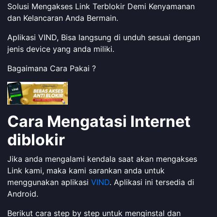
Solusi Mengakses Link Terblokir Demi Kenyamanan
dan Kelancaran Anda Bermain.
Aplikasi VIND, Bisa langsung di unduh sesuai dengan
jenis device yang anda miliki.
Bagaimana Cara Pakai ?
Cara Mengatasi Internet
diblokir
Jika anda mengalami kendala saat akan mengakses
Link kami, maka kami sarankan anda untuk
menggunakan aplikasi
VIND
. Aplikasi ini tersedia di
Android.
Berikut cara step by step untuk menginstal dan