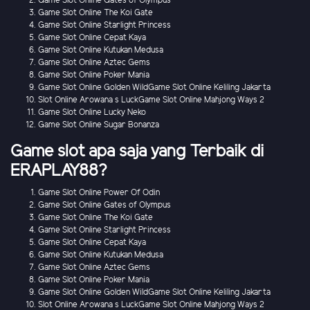
Game Slot Online Gates of Olympus
Game Slot Online The Koi Gate
Game Slot Online Starlight Princess
Game Slot Online Cepat Kaya
Game Slot Online Kutukan Medusa
Game Slot Online Aztec Gems
Game Slot Online Poker Mania
Game Slot Online Golden WildGame Slot Online Keliling Jakarta
Slot Online Arowana s LuckGame Slot Online Mahjong Ways 2
Game Slot Online Lucky Neko
Game Slot Online Sugar Bonanza
Game slot apa saja yang Terbaik di
ERAPLAY88?
Game Slot Online Power Of Odin
Game Slot Online Gates of Olympus
Game Slot Online The Koi Gate
Game Slot Online Starlight Princess
Game Slot Online Cepat Kaya
Game Slot Online Kutukan Medusa
Game Slot Online Aztec Gems
Game Slot Online Poker Mania
Game Slot Online Golden WildGame Slot Online Keliling Jakarta
Slot Online Arowana s LuckGame Slot Online Mahjong Ways 2