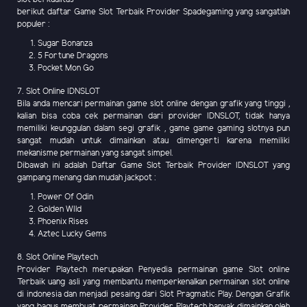
berikut daftar Game Slot Terbaik Provider Spadegaming yang sangatlah
populer :
Sugar Bonanza
5 Fortune Dragons
Pocket Mon Go
7. Slot Online IDNSLOT
Bila anda mencari permainan game slot online dengan grafik yang tinggi ,
kalian bisa coba cek permainan dari provider IDNSLOT, tidak hanya
memiliki keunggulan dalam segi grafik , game game gaming slotnya pun
sangat mudah untuk dimainkan atau dimengerti karena memiliki
mekanisme permainan yang sangat simpel.
Dibawah ini adalah Daftar Game Slot Terbaik Provider IDNSLOT yang
gampang menang dan mudah jackpot :
Power Of Odin
Golden WIld
Phoenix Rises
Aztec Lucky Gems
8. Slot Online Playtech
Provider Playtech merupakan Penyedia permainan game Slot online
Terbaik uang asli yang membantu memperkenalkan permainan slot online
di indonesia dan menjadi pesaing dari Slot Pragmatic Play. Dengan Grafik
yang bagus membuat permainan Provider Playtech banyak dimainkan oleh