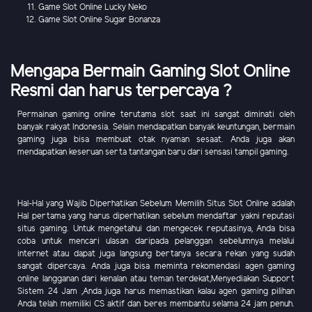
Game Slot Online Lucky Neko
Game Slot Online Sugar Bonanza
Mengapa Bermain Gaming Slot Online
Resmi dan harus terpercaya ?
Permainan gaming online terutama slot saat ini sangat diminati oleh
banyak rakyat Indonesia. Selain mendapatkan banyak keuntungan, bermain
gaming juga bisa membuat otak nyaman sesaat. Anda juga akan
mendapatkan keseruan serta tantangan baru dari sensasi tampil gaming.
Hal-Hal yang Wajib Diperhatikan Sebelum Memilih Situs Slot Online adalah
Hal pertama yang harus diperhatikan sebelum mendaftar yakni reputasi
situs gaming. Untuk mengetahui dan mengecek reputasinya, Anda bisa
coba untuk mencari ulasan daripada pelanggan sebelumnya melalui
internet atau dapat juga langsung bertanya secara rekan yang sudah
sangat dipercaya. Anda juga bisa meminta rekomendasi agen gaming
online langganan dari kenalan atau teman terdekat,Menyediakan Support
Sistem 24 Jam ,Anda juga harus memastikan kalau agen gaming pilihan
Anda telah memiliki CS aktif dan beres membantu selama 24 jam penuh.