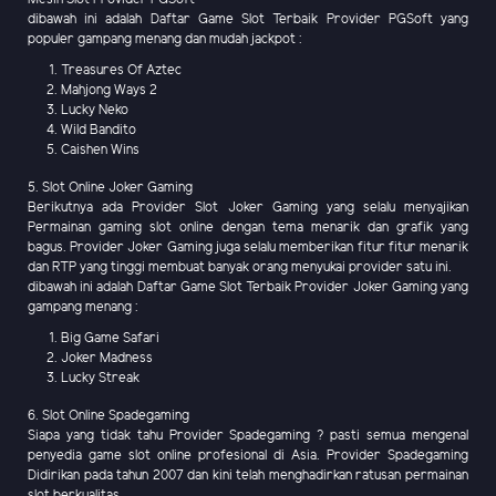
dibawah ini adalah Daftar Game Slot Terbaik Provider PGSoft yang
populer gampang menang dan mudah jackpot :
Treasures Of Aztec
Mahjong Ways 2
Lucky Neko
Wild Bandito
Caishen Wins
5. Slot Online Joker Gaming
Berikutnya ada Provider Slot Joker Gaming yang selalu menyajikan
Permainan gaming slot online dengan tema menarik dan grafik yang
bagus. Provider Joker Gaming juga selalu memberikan fitur fitur menarik
dan RTP yang tinggi membuat banyak orang menyukai provider satu ini.
dibawah ini adalah Daftar Game Slot Terbaik Provider Joker Gaming yang
gampang menang :
Big Game Safari
Joker Madness
Lucky Streak
6. Slot Online Spadegaming
Siapa yang tidak tahu Provider Spadegaming ? pasti semua mengenal
penyedia game slot online profesional di Asia. Provider Spadegaming
Didirikan pada tahun 2007 dan kini telah menghadirkan ratusan permainan
slot berkualitas