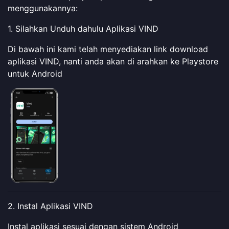
menggunakannya:
1. Silahkan Unduh dahulu Aplikasi VIND
Di bawah ini kami telah menyediakan link download
aplikasi VIND, nanti anda akan di arahkan ke Playstore
untuk Android
2. Instal Aplikasi VIND
Instal aplikasi sesuai dengan sistem Android