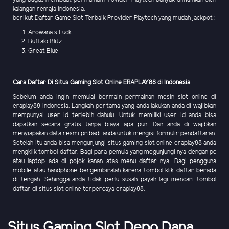
kalangan remaja indonesia.
berikut Daftar Game Slot Terbaik Provider Playtech yang mudah jackpot :
Arowana s Luck
Buffalo Blitz
Great Blue
Cara Daftar Di Situs Gaming Slot Online ERAPLAY88 di Indonesia
Sebelum anda ingin memulai bermain permainan mesin slot online di
eraplay88 Indonesia. Langkah pertama yang anda lakukan anda di wajibkan
mempunyai user id terlebih dahulu. Untuk memiliki user id anda bisa
dapatkan secara gratis tanpa biaya apa pun. Dan anda di wajibkan
menyiapakan data resmi pribadi anda untuk mengisi formulir pendaftaran.
Setelah itu anda bisa mengunjungi situs gaming slot online eraplay88 anda
mengklik tombol daftar. Bagi para pemula yang megunjungi nya dengan pc
atau laptop ada di pojok kanan atas menu daftar nya. Bagi pengguna
mobile atau handphone bergembiralah karena tombol klik daftar berada
di tengah. Sehingga anda tidak perlu susah payah lagi mencari tombol
daftar di situs slot online terpercaya eraplay88.
Situs Gaming Slot Depo Dana,