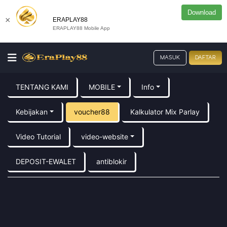
Download
×
ERAPLAY88
ERAPLAY88 Mobile App
MASUK
DAFTAR
TENTANG KAMI
MOBILE
Info
Kebijakan
voucher88
Kalkulator Mix Parlay
Video Tutorial
video-website
DEPOSIT-EWALET
antiblokir