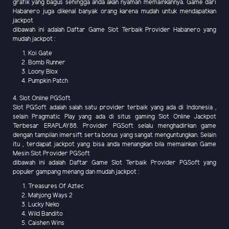
grafik yang bagus sehingga anda akan nyaman memainkannya. Game dari
Habanero juga dikenal banyak orang karena mudah untuk mendapatkan
jackpot
dibawah ini adalah Daftar Game Slot Terbaik Provider Habanero yang
mudah jackpot :
Koi Gate
Bomb Runner
Loony Blox
Pumpkin Patch
4. Slot Online PGSoft
Slot PGSoft adalah salah satu provider terbaik yang ada di Indonesia ,
selain Pragmatic Play yang ada di situs gaming Slot Online Jackpot
Terbesar ERAPLAY88. Provider PGSoft selalu menghadirkan game
dengan tampilan imersift serta bonus yang sangat menguntungkan. Selain
itu , terdapat jackpot yang bisa anda menangkan bila memainkan Game
Mesin Slot Provider PGSoft
dibawah ini adalah Daftar Game Slot Terbaik Provider PGSoft yang
populer gampang menang dan mudah jackpot :
Treasures Of Aztec
Mahjong Ways 2
Lucky Neko
Wild Bandito
Caishen Wins