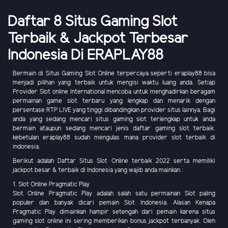
Daftar 8 Situs Gaming Slot
Terbaik & Jackpot Terbesar
Indonesia Di ERAPLAY88
Bermain di Situs Gaming Slot Online terpercaya seperti eraplay88 bisa
menjadi pilihan yang terbaik untuk mengisi waktu luang anda. Setiap
Provider Slot online International mencoba untuk menghadirkan beragam
permainan game slot terbaru yang lengkap dan menarik dengan
persentase RTP LIVE yang tinggi dibandingkan provider situs lainnya. Bagi
anda yang sedang mencari situs gaming slot terlengkap untuk anda
bermain ataupun sedang mencari jenis daftar gaming slot terbaik.
kebetulan eraplay88 sudah mengulas mana provider slot terbaik di
indonesia.
Berikut adalah Daftar Situs Slot Online terbaik 2022 serta memiliki
jackpot besar & terbaik di Indonesia yang wajib anda mainkan :
1. Slot Online Pragmatic Play
Slot Online Pragmatic Play adalah salah satu permainan Slot paling
populer dan banyak dicari pemain Slot Indonesia. Alasan Kenapa
Pragmatic Play dimainkan hampir setengah dari pemain karena situs
gaming slot online ini sering memberikan bonus jackpot terbanyak. Oleh