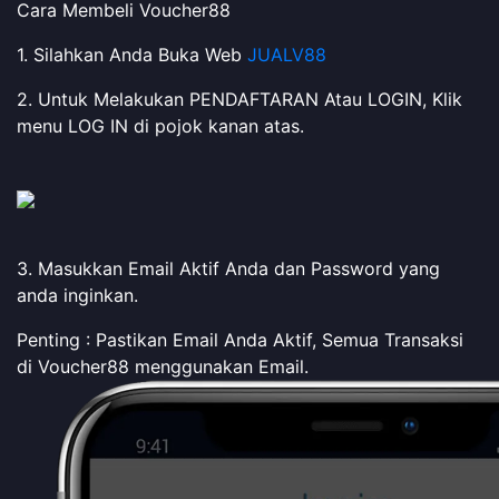
Cara Membeli Voucher88
1. Silahkan Anda Buka Web
JUALV88
2. Untuk Melakukan PENDAFTARAN Atau LOGIN, Klik
menu LOG IN di pojok kanan atas.
3. Masukkan Email Aktif Anda dan Password yang
anda inginkan.
Penting : Pastikan Email Anda Aktif, Semua Transaksi
di Voucher88 menggunakan Email.