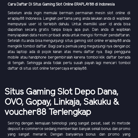
Cara Daftar Di Situs Gaming Slot Online ERAPLAY88 di Indonesia
Sebelum anda ingin memulai bermain permainan mesin slot online di
eraplay88 Indonesia. Langkah pertama yang anda lakukan anda di wajibkan
mempunyai user id terlebih dahulu. Untuk memiliki user id anda bisa
dapatkan secara gratis tanpa biaya apa pun. Dan anda di wajibkan
menyiapakan data resmi pribadi anda untuk mengisi formulir pendaftaran.
Setelah itu anda bisa mengunjungi situs gaming slot online eraplay88 anda
mengklik tombol daftar. Bagi para pemula yang megunjungi nya dengan pc
atau laptop ada di pojok kanan atas menu daftar nya. Bagi pengguna
mobile atau handphone bergembiralah karena tombol klik daftar berada
di tengah. Sehingga anda tidak perlu susah payah lagi mencari tombol
daftar di situs slot online terpercaya eraplay88.
Situs Gaming Slot Depo Dana,
OVO, Gopay, Linkaja, Sakuku &
voucher88 Terlengkap
Seiring dengan kemajuan teknologi yang sangat pesat, saat ini metode
deposit e-commerce sedang memberikan banyak sekali bonus dan promo
yang sangat menarik. Dengan banyaknya bonus dan promo yang