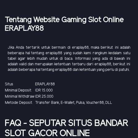
Tentang Website Gaming Slot Online
ERAPLAY88
Jika Anda tertarik untuk bermain di eraplay88, maka berikut ini adalah
beberapa hal tentang eraplay88 yang sudah kami rangkum kedalam satu
tabel agar lebih mudah untuk di baca. Informasi yang ada di bawah ini
adalah valid dan merupakan ketentuan terbaru dari eraplay88, berikut ini
adalah beberapa hal tentang eraplay88 dan ketentuan yang perlu di patuhi.
Situs
ERAPLAY88
Minimal Deposit
IDR 15.000
Minimal Withdraw
IDR 25.000
Metode Deposit
Transfer Bank, E-Wallet, Pulsa, Voucher88, DLL
FAQ - SEPUTAR SITUS BANDAR
SLOT GACOR ONLINE