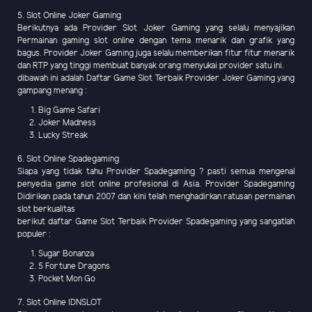
5. Slot Online Joker Gaming
Berikutnya ada Provider Slot Joker Gaming yang selalu menyajikan
Permainan gaming slot online dengan tema menarik dan grafik yang
bagus. Provider Joker Gaming juga selalu memberikan fitur fitur menarik
dan RTP yang tinggi membuat banyak orang menyukai provider satu ini.
dibawah ini adalah Daftar Game Slot Terbaik Provider Joker Gaming yang
gampang menang :
Big Game Safari
Joker Madness
Lucky Streak
6. Slot Online Spadegaming
Siapa yang tidak tahu Provider Spadegaming ? pasti semua mengenal
penyedia game slot online profesional di Asia. Provider Spadegaming
Didirikan pada tahun 2007 dan kini telah menghadirkan ratusan permainan
slot berkualitas
berikut daftar Game Slot Terbaik Provider Spadegaming yang sangatlah
populer :
Sugar Bonanza
5 Fortune Dragons
Pocket Mon Go
7. Slot Online IDNSLOT