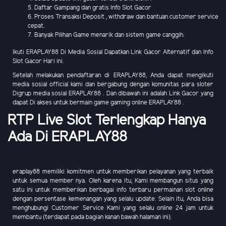
5. Daftar Gampang dan gratis Info Slot Gacor
6. Proses Transaksi Deposit , withdraw dan bantuan customer service
cepat.
7. Banyak Pilihan Game menarik dan sistem game canggih.
Ikuti ERAPLAY88 Di Media Sosial Dapatkan Link Gacor Alternatif dan Info
Slot Gacor Hari ini.
Setelah melakukan pendaftaran di ERAPLAY88, Anda dapat mengikuti
media sosial official kami dan bergabung dengan komunitas para sloter
Digrup media sosial ERAPLAY88 . Dan dibawah ini adalah Link Gacor yang
dapat Di akses untuk bermain game gaming online ERAPLAY88 .
RTP Live Slot Terlengkap Hanya
Ada Di ERAPLAY88
eraplay88 memiliki komitmen untuk memberikan pelayanan yang terbaik
untuk semua member nya. Oleh karena itu, Kami membangun situs yang
satu ini untuk memberikan berbagai info terbaru permainan slot online
dengan persentase kemenangan yang selalu update. Selain itu, Anda bisa
menghubungi Customer Service Kami yang selalu online 24 jam untuk
membantu (terdapat pada bagian kanan bawah halaman ini).