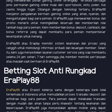
yang menawarkan pilihan gaming online terlengkap. Tersedia berbagai
jenis permainan gaming online mulai dari sportsbook, slots, poker, live
casino hingga togel. Dibangun dengan teknologi terbaru, EraPlay88
menjamin pengalaman bermain gaming online yang aman, nyaman, dan
menguntungkan bagi para pemain. EraPlay88 juga menawarkan bonus dan
promo menarik untuk meningkatkan keseruan dan memberikan nilai
tambah bagi para pemain. Kami memberikan bonus deposit, cashback, dan
bonus referral yang dapat membantu para pemain memperbesar
kesempatan untuk menang.
EraPlay88 atau Eraplay memiliki sistem keamanan dan privasi yang
canggih untuk melindungi informasi pribadi dan keuangan member. Selain
itu, kami juga menyediakan layanan customer servise yang siap membantu
selama 24 jam sehari, 7 hari seminggu jika member memiliki pertanyaan
atau masalah saat bermain di EraPlay88.
Betting Slot Anti Rungkad
EraPlay88
EraPlay88
atau Eraslot bekerja sama dengan beberapa bank lokal
terkemuka di Indonesia untuk memudahkan proses transaksi deposit dan
withdraw bagi para pemain. Para pemain dapat melakukan transaksi
dengan mudah dan aman tanpa perlu khawatir tentang keamanan dan
kepercayaan. EraPlay88 juga menyediakan aplikasi mobile yang dapat